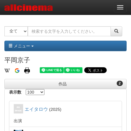
ナ
ビ
ゲ
ー
シ
ョ
ン
メニュー
平岡京子
2
作品
表示数
エイタロウ
2025
出演