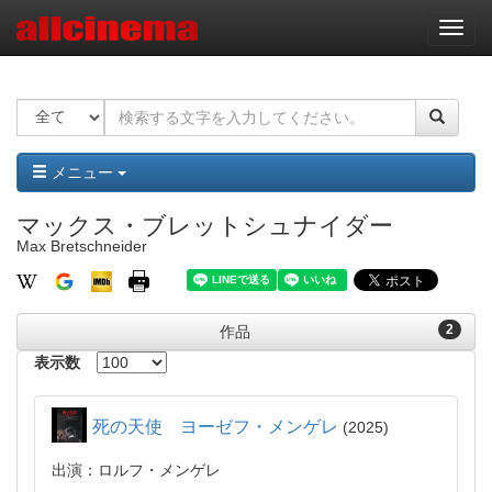
ナ
ビ
ゲ
ー
シ
ョ
ン
メニュー
マックス・ブレットシュナイダー
Max Bretschneider
2
作品
表示数
死の天使 ヨーゼフ・メンゲレ
2025
出演：ロルフ・メンゲレ