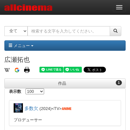
ナ
ビ
ゲ
ー
シ
ョ
ン
メニュー
広瀬拓也
1
作品
表示数
多数欠
2024
TV
プロデューサー