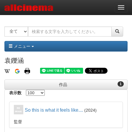
ナ
ビ
ゲ
ー
シ
ョ
ン
メニュー
袁鑠涵
1
作品
表示数
So this is what it feels like....
2024
監督