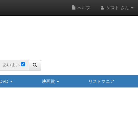
ヘルプ
ゲスト さん
あいまい
y/DVD
映画賞
リストマニア