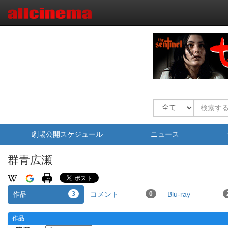
劇場公開スケジュール
ニュース
群青広瀬
作品
3
コメント
0
Blu-ray
作品