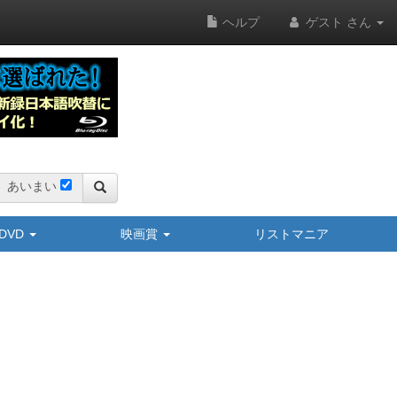
ヘルプ
ゲスト さん
あいまい
y/DVD
映画賞
リストマニア