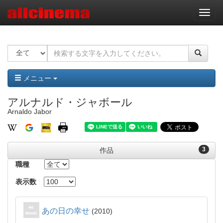
ナ
ビ
ゲ
ー
シ
ョ
ン
メニュー
アルナルド・ジャボール
Arnaldo Jabor
3
作品
職種
表示数
あの日の幸せ
2010