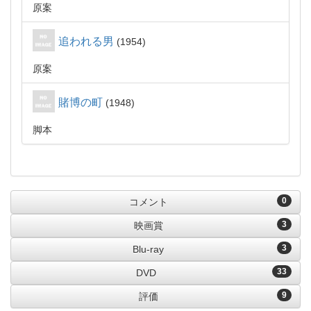
原案
追われる男
1954
原案
賭博の町
1948
脚本
0
コメント
3
映画賞
3
Blu-ray
33
DVD
9
評価