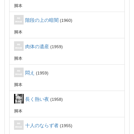
脚本
階段の上の暗闇
1960
脚本
肉体の遺産
1959
脚本
悶え
1959
脚本
長く熱い夜
1958
脚本
十人のならず者
1955