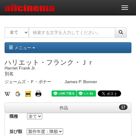
ナ
ビ
ゲ
ー
シ
ョ
ン
メニュー
ハリエット・フランク・Ｊｒ
Harriet Frank Jr.
別名
ジェームズ・Ｐ・ポナー
James P. Bonner
17
作品
職種
並び順