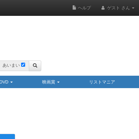
ヘルプ
ゲスト さん
あいまい
y/DVD
映画賞
リストマニア