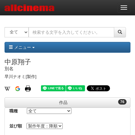
ナ
ビ
ゲ
ー
シ
ョ
ン
メニュー
中原翔子
別名
早川ナオミ[製作]
76
作品
職種
並び順