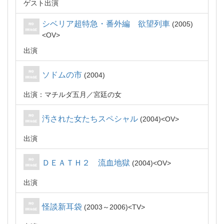
ゲスト出演
シベリア超特急・番外編 欲望列車
2005
OV
出演
ソドムの市
2004
出演：マチルダ五月／宮廷の女
汚された女たちスペシャル
2004
OV
出演
ＤＥＡＴＨ２ 流血地獄
2004
OV
出演
怪談新耳袋
2003～2006
TV