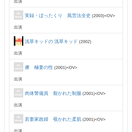
出演
実録・ぼったくり 風営法全史
2003
OV
出演
浅草キッドの 浅草キッド
2002
出演
虜 極妻の性
2001
OV
出演
肉体警備員 裂かれた制服
2001
OV
出演
若妻家政婦 覗かれた柔肌
2001
OV
出演