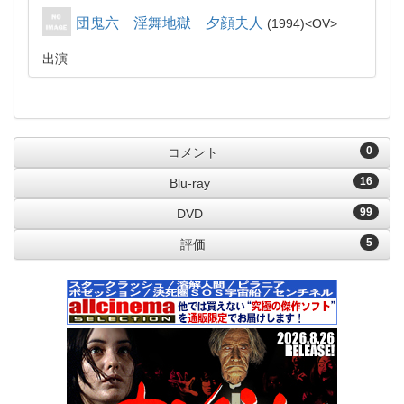
団鬼六 淫舞地獄 夕顔夫人
1994
OV
出演
0
コメント
16
Blu-ray
99
DVD
5
評価