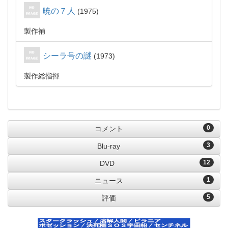
暁の７人
1975
製作補
シーラ号の謎
1973
製作総指揮
0
コメント
3
Blu-ray
12
DVD
1
ニュース
5
評価