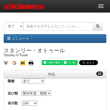
ナ
ビ
ゲ
ー
シ
ョ
ン
メニュー
スタンリー・オトゥール
Stanley O'Toole
12
作品
職種
並び順
表示数