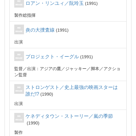
ロアン・リンユィ／阮玲玉
1991
製作総指揮
炎の大捜査線
1991
出演
プロジェクト・イーグル
1991
監督
出演：アジアの鷹／ジャッキー
脚本
アクショ
ン監督
ストロンゲスト／史上最強の映画スターは
誰だ!?
1990
出演
ケネディタウン・ストーリー／嵐の季節
1990
製作