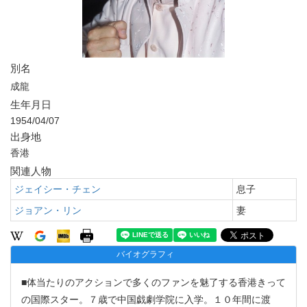
別名
成龍
生年月日
1954/04/07
出身地
香港
関連人物
ジェイシー・チェン
息子
ジョアン・リン
妻
バイオグラフィ
■体当たりのアクションで多くのファンを魅了する香港きって
の国際スター。７歳で中国戯劇学院に入学。１０年間に渡