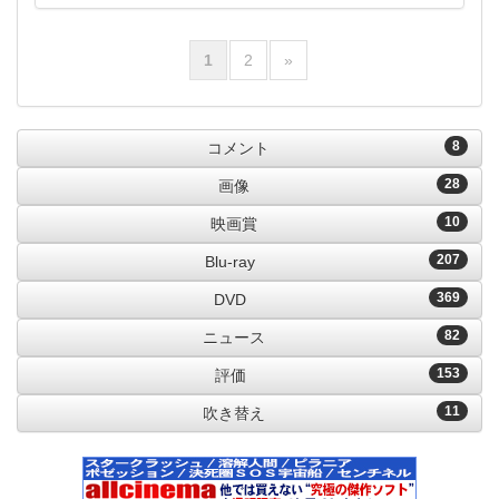
1
2
»
8
コメント
28
画像
10
映画賞
207
Blu-ray
369
DVD
82
ニュース
153
評価
11
吹き替え