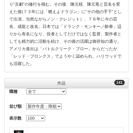
り“京劇”の修行を積む。その後、陳元桜、陳元竜と芸名を変
えた後(７３年には「燃えよドラゴン」に“その他の手下”とし
て出演。当然ながらノン・クレジット）、７６年に今の芸
名、成龍と改名。日本では「ドランク・モンキー／酔拳」辺
りから有名になり、役者としてだけではなく監督、製作者と
しても精力的に活動を続け、その後の活躍は御存知の通り。
アメリカ進出は「バトルクリーク・ブロー」からだったが
「レッド・ブロンクス」でようやく認められ、ハリウッドで
も活躍した。
141
作品
職種
並び順
表示数