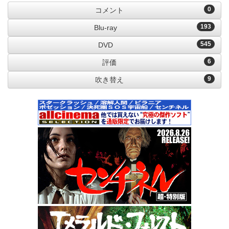
0
コメント
193
Blu-ray
545
DVD
6
評価
9
吹き替え