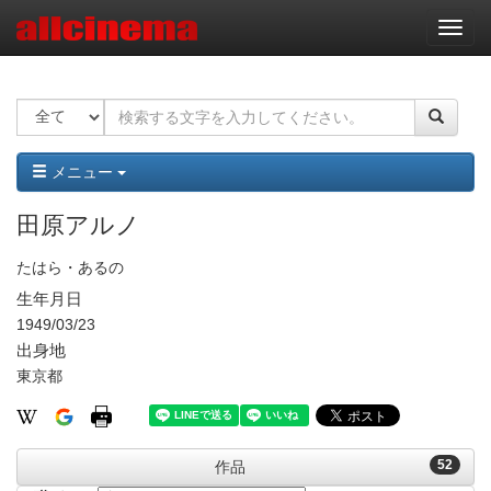
ナ
ビ
ゲ
ー
シ
ョ
ン
メニュー
田原アルノ
たはら・あるの
生年月日
1949/03/23
出身地
東京都
52
作品