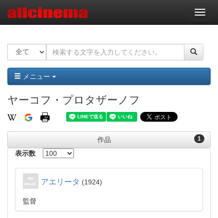
ナ
ビ
ゲ
ー
シ
ョ
ン
メニュー
ヤーコフ・プロタザーノフ
1
作品
表示数
アエリータ
1924
監督