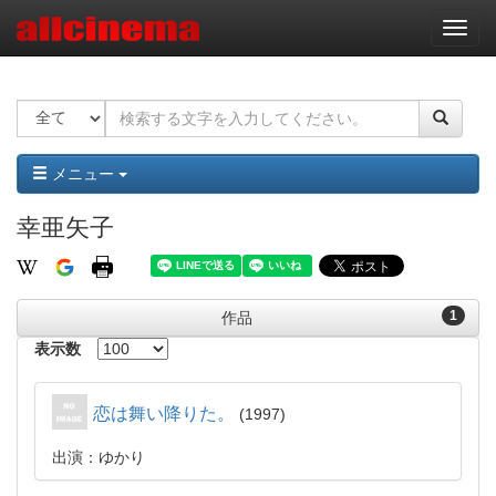
ナ
ビ
ゲ
ー
シ
ョ
ン
メニュー
幸亜矢子
1
作品
表示数
恋は舞い降りた。
1997
出演：ゆかり