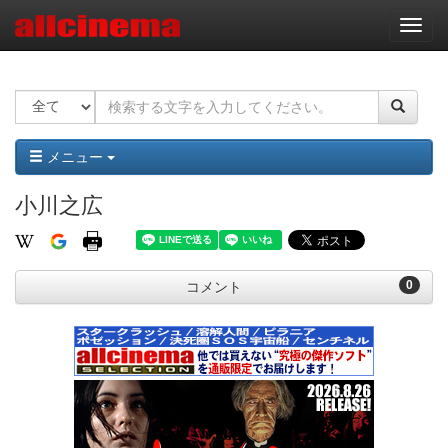
ナ
ビ
ゲ
ー
シ
ョ
ン
メニュー
小川之広
0
コメント