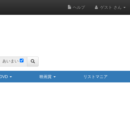
ヘルプ
ゲスト さん
あいまい
y/DVD
映画賞
リストマニア