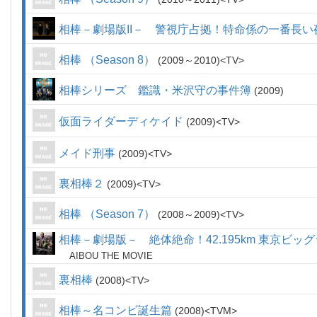
相棒－劇場版II－ 警視庁占拠！特命係の一番長い
相棒 （Season 8）
2009～2010
TV
相棒シリーズ 鑑識・米沢守の事件簿
2009
仮面ライダーディケイド
2009
TV
メイド刑事
2009
TV
裏相棒２
2009
TV
相棒 （Season 7）
2008～2009
TV
相棒－劇場版－ 絶体絶命！42.195km 東京ビッ
AIBOU THE MOVIE
裏相棒
2008
TV
相棒～名コンビ誕生篇
2008
TVM