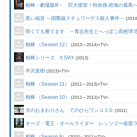
相棒－劇場版III－ 巨大密室！特命係 絶海の孤島
黒い福音 ～国際線スチュワーデス殺人事件～
2014
弱くても勝てます ～青志先生とへっぽこ高校球
相棒 （Season 12）
2013～2014
TV
相棒シリーズ X DAY
2013
半沢直樹
2013
TV
相棒 （Season 11）
2012～2013
TV
相棒 （Season 10）
2011～2012
TV
犬のおまわりさん てのひらワンコ３Ｄ
2011
オーズ・電王・オールライダー レッツゴー仮面
相棒 （Season 9）
2010～2011
TV