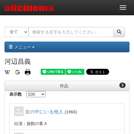
ナ
ビ
ゲ
ー
シ
ョ
ン
メニュー
河辺昌義
3
作品
表示数
女の中にいる他人
1966
出演：旅館の客Ａ