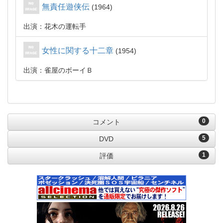
無責任遊侠伝
1964
出演：花木の運転手
女性に関する十二章
1954
出演：雀屋のボーイＢ
0
コメント
5
DVD
1
評価