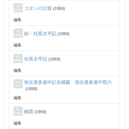
コタンの口笛
1959
編集
続・社長太平記
1959
編集
社長太平記
1959
編集
弥次喜多道中記夫婦篇 弥次喜多道中双六
1958
編集
鰯雲
1958
編集