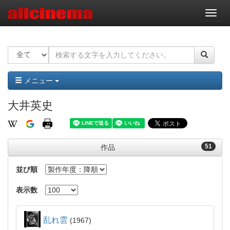
ナ
ビ
ゲ
ー
シ
ョ
ン
メニュー
大井英史
51
作品
並び順
表示数
乱れ雲
1967