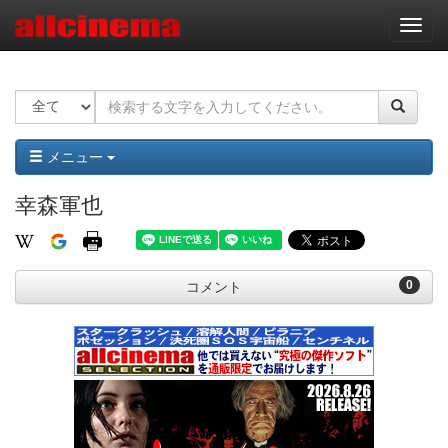
ナ
ビ
ゲ
ー
シ
ョ
ン
メニュー
幸森軍也
0
コメント