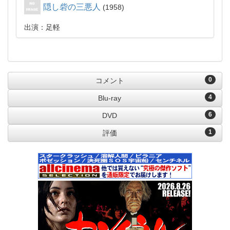
隠し砦の三悪人
1958
出演：足軽
0
コメント
4
Blu-ray
6
DVD
1
評価