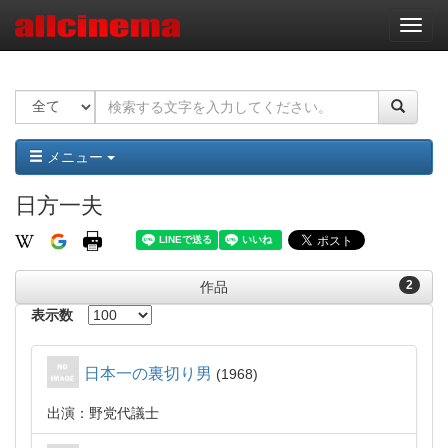
ナ
ビ
ゲ
ー
シ
ョ
ン
メニュー
日方一夫
2
作品
表示数
日本一の裏切り男
1968
出演：野党代議士