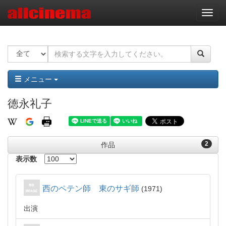
ナ
ビ
ゲ
ー
シ
ョ
ン
メニュー
徳永礼子
2
作品
表示数
西のペテン師 東のサギ師
1971
出演