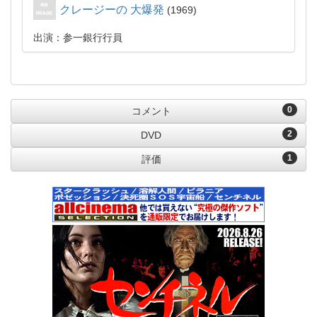
クレージーの 大爆発
1969
出演：参一銀行行員
0
コメント
2
DVD
1
評価