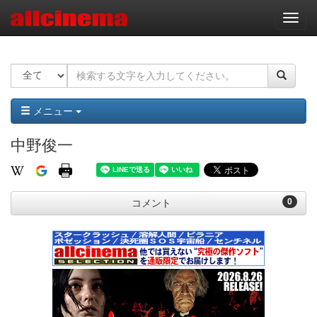
ナ
ビ
ゲ
ー
シ
ョ
ン
メニュー
中野俊一
0
コメント