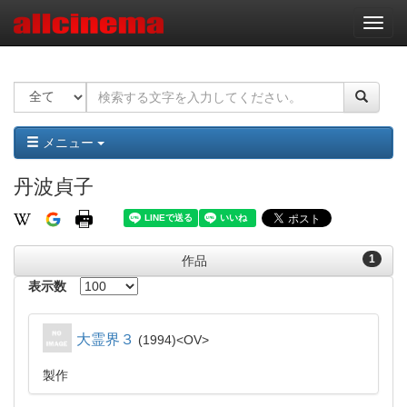
ナ
ビ
ゲ
ー
シ
ョ
ン
メニュー
丹波貞子
1
作品
表示数
大霊界３
1994
OV
製作