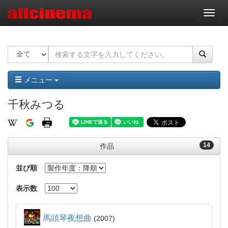
ナ
ビ
ゲ
ー
シ
ョ
ン
メニュー
千秋みつる
14
作品
並び順
表示数
馬頭琴夜想曲
2007