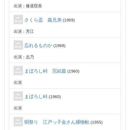
出演：修道院長
さくら盃 義兄弟
1969
出演：芳江
忘れるものか
1968
出演：志乃
まぼろし峠 完結篇
1960
出演
まぼろし峠
1960
出演
唄祭り 江戸っ子金さん捕物帖
1955