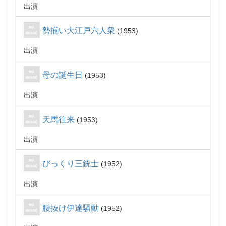
出演
勢揃い大江戸六人衆
1953
出演
母の誕生日
1953
出演
天馬往来
1953
出演
びっくり三銃士
1952
出演
腰抜け伊達騒動
1952