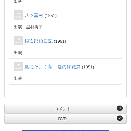
出演
八ツ墓村
1951
出演：里村典子
銀次郎旅日記
1951
出演
風にそよぐ葦 愛の終戦篇
1951
出演
0
コメント
2
DVD