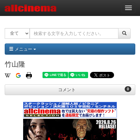
ナ
ビ
ゲ
ー
シ
ョ
ン
メニュー
竹山隆
0
コメント