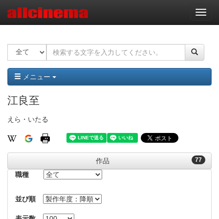
ナ
ビ
ゲ
ー
シ
ョ
ン
メニュー
江良至
えら・いたる
77
作品
職種
並び順
表示数