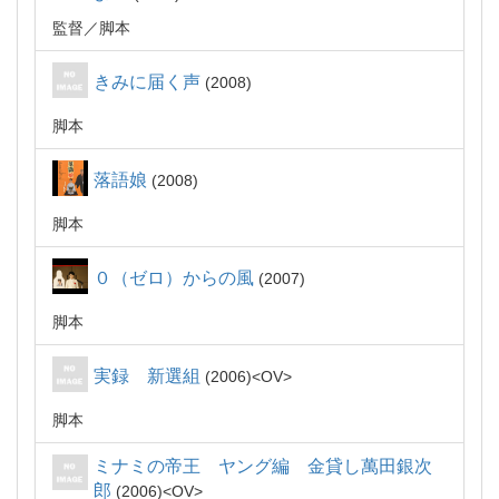
監督
脚本
きみに届く声
2008
脚本
落語娘
2008
脚本
０（ゼロ）からの風
2007
脚本
実録 新選組
2006
OV
脚本
ミナミの帝王 ヤング編 金貸し萬田銀次
郎
2006
OV