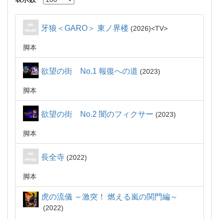
牙狼＜GARO＞ 東ノ界楼
2026
TV
脚本
欲望の街 No.1 報復への道
2023
脚本
欲望の街 No.2 闇のフィクサー
2023
脚本
長全寺
2022
脚本
虎の流儀 ～激突！ 燃える嵐の関門編～
2022