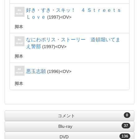
好き・すき・スキッ！ ４ Ｓｔｒｅｅｔｓ
Ｌｏｖｅ
1997
OV
脚本
なにわポリス・ストーリー 道頓堀いてま
え警部
1997
OV
脚本
悪玉志願
1996
OV
脚本
0
コメント
37
Blu-ray
136
DVD