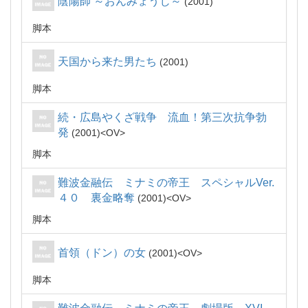
陰陽師 ～おんみょうじ～
2001
脚本
天国から来た男たち
2001
脚本
続・広島やくざ戦争 流血！第三次抗争勃
発
2001
OV
脚本
難波金融伝 ミナミの帝王 スペシャルVer.
４０ 裏金略奪
2001
OV
脚本
首領（ドン）の女
2001
OV
脚本