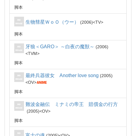
脚本
生物彗星ＷｏＯ（ウー）
2006
TV
脚本
牙狼＜GARO＞ ～白夜の魔獣～
2006
TVM
脚本
最終兵器彼女 Another love song
2005
OV
脚本
難波金融伝 ミナミの帝王 賠償金の行方
2005
OV
脚本
富士の魂
2005
OV