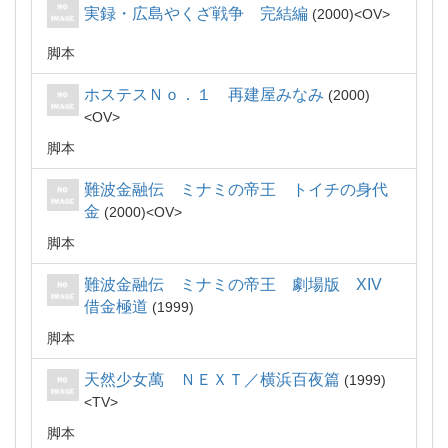
実録・広島やくざ戦争 完結編
2000
OV
脚本
ホステスＮｏ．１ 再建屋みなみ
2000
OV
脚本
難波金融伝 ミナミの帝王 トイチの身代
金
2000
OV
脚本
難波金融伝 ミナミの帝王 劇場版 XIV
借金極道
1999
脚本
天然少女萬 ＮＥＸＴ／横浜百夜篇
1999
TV
脚本