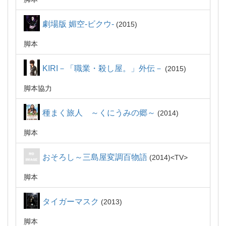
劇場版 媚空-ビクウ-
2015
脚本
KIRI－「職業・殺し屋。」外伝－
2015
脚本協力
種まく旅人 ～くにうみの郷～
2014
脚本
おそろし～三島屋変調百物語
2014
TV
脚本
タイガーマスク
2013
脚本