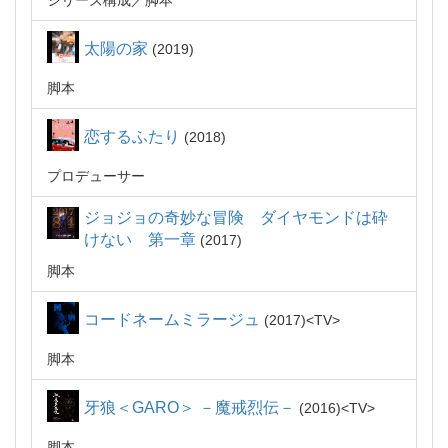
シリーズ構成
脚本
太陽の家
2019
脚本
恋するふたり
2018
プロデューサー
ジョジョの奇妙な冒険 ダイヤモンドは砕
けない 第一章
2017
脚本
コードネームミラージュ
2017
TV
脚本
牙狼＜GARO＞ －魔戒烈伝－
2016
TV
脚本