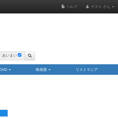
ヘルプ
ゲスト さん
あいまい
y/DVD
映画賞
リストマニア