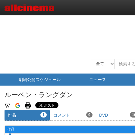
劇場公開スケジュール
ニュース
ルーベン・ラングダン
作品
1
コメント
0
DVD
1
作品