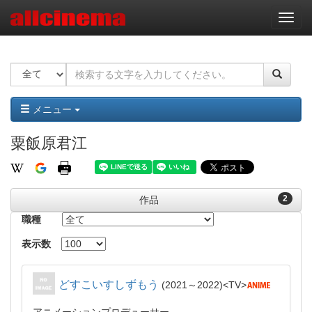
ナ
ビ
ゲ
ー
シ
ョ
ン
メニュー
粟飯原君江
2
作品
職種
表示数
どすこいすしずもう
2021～2022
TV