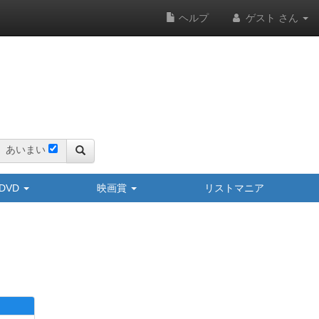
ヘルプ
ゲスト さん
あいまい
y/DVD
映画賞
リストマニア