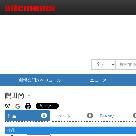
劇場公開スケジュール
ニュース
鶴田尚正
作品
5
コメント
0
Blu-ray
作品