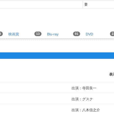
妻
8
映画賞
13
Blu-ray
91
DVD
2
表
出演：寺田良一
出演：グスク
出演：八木信之介