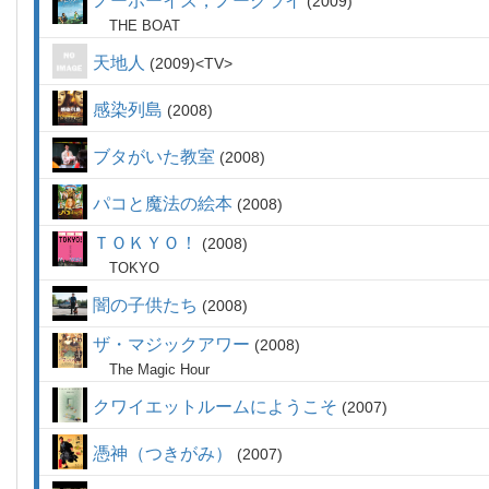
ノーボーイズ，ノークライ
2009
THE BOAT
天地人
2009
TV
感染列島
2008
ブタがいた教室
2008
パコと魔法の絵本
2008
ＴＯＫＹＯ！
2008
TOKYO
闇の子供たち
2008
ザ・マジックアワー
2008
The Magic Hour
クワイエットルームにようこそ
2007
憑神（つきがみ）
2007