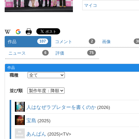
マイコ
作品
107
コメント
2
画像
3
ニュース
6
評価
75
作品
職種
並び順
人はなぜラブレターを書くのか
2026
宝島
2025
あんぱん
2025
TV