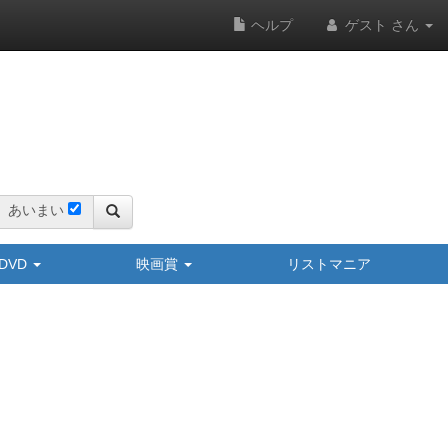
ヘルプ
ゲスト さん
あいまい
y/DVD
映画賞
リストマニア