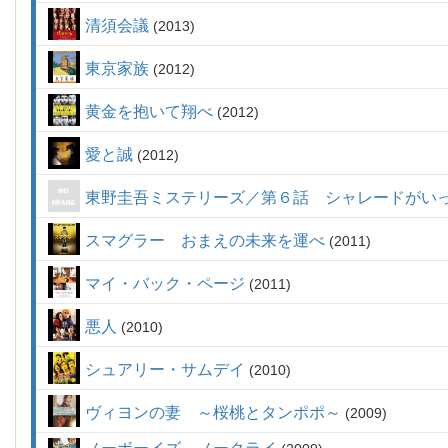
清須会議
2013
東京家族
2012
黄金を抱いて翔べ
2012
愛と誠
2012
東野圭吾ミステリーズ／第６話 シャレードがい
スマグラー おまえの未来を運べ
2011
マイ・バック・ページ
2011
悪人
2010
シュアリー・サムデイ
2010
ヴィヨンの妻 ～桜桃とタンポポ～
2009