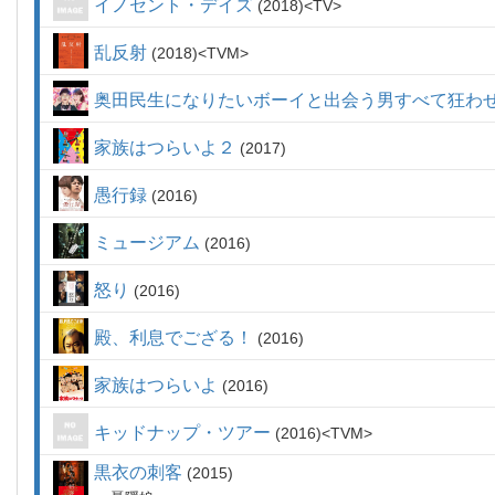
イノセント・デイズ
2018
TV
乱反射
2018
TVM
奥田民生になりたいボーイと出会う男すべて狂わ
家族はつらいよ２
2017
愚行録
2016
ミュージアム
2016
怒り
2016
殿、利息でござる！
2016
家族はつらいよ
2016
キッドナップ・ツアー
2016
TVM
黒衣の刺客
2015