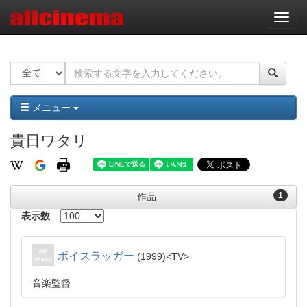
ナ
ビ
ゲ
ー
シ
ョ
ン
メニュー
貴日ワタリ
1
作品
表示数
ボイスラッガー
1999
TV
音楽監督