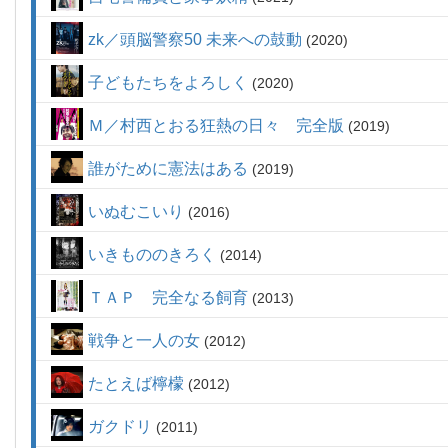
zk／頭脳警察50 未来への鼓動
2020
子どもたちをよろしく
2020
Ｍ／村西とおる狂熱の日々 完全版
2019
誰がために憲法はある
2019
いぬむこいり
2016
いきもののきろく
2014
ＴＡＰ 完全なる飼育
2013
戦争と一人の女
2012
たとえば檸檬
2012
ガクドリ
2011