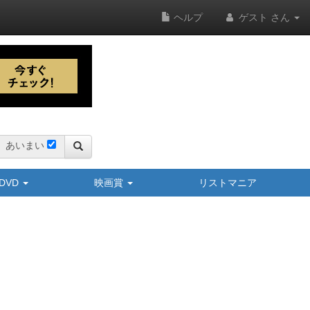
ヘルプ
ゲスト さん
あいまい
y/DVD
映画賞
リストマニア