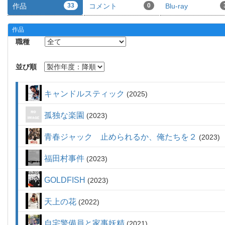
作品
33
コメント
0
Blu-ray
作品
職種
並び順
キャンドルスティック
2025
孤独な楽園
2023
青春ジャック 止められるか、俺たちを２
2023
福田村事件
2023
GOLDFISH
2023
天上の花
2022
自宅警備員と家事妖精
2021