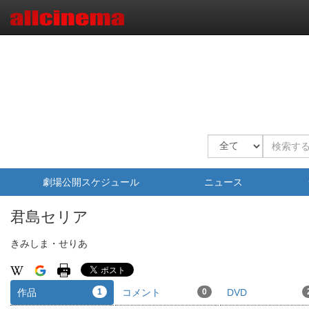
劇場公開スケジュール
ニュース
君島セリア
きみしま・せりあ
作品
1
コメント
0
DVD