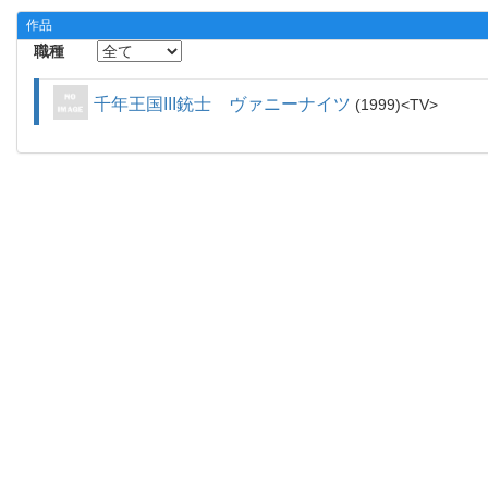
作品
職種
千年王国III銃士 ヴァニーナイツ
1999
TV