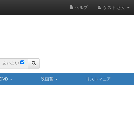
ヘルプ
ゲスト さん
あいまい
y/DVD
映画賞
リストマニア