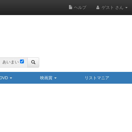
ヘルプ
ゲスト さん
あいまい
y/DVD
映画賞
リストマニア