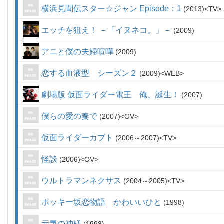
横浜見聞伝スター☆ジャン Episode：1
2013
TV
エッチを狙え！ －「イヌネコ。」－
2009
アニと僕の夫婦喧嘩
2009
恋する血液型 シーズン２
2009
WEB
劇場版 仮面ライダー電王 俺、誕生！
2007
僕らの愛の奏で
2007
OV
仮面ライダーカブト
2006～2007
TV
怪談
2006
OV
ウルトラマンネクサス
2004～2005
TV
ポッキー坂恋物語 かわいいひと
1998
元気の神様