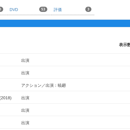
0
DVD
53
評価
3
表示
出演
出演
アクション
出演：暁廻
2018
出演
出演
出演