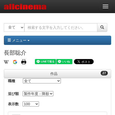
ナ
ビ
ゲ
ー
シ
ョ
ン
メニュー
長部聡介
27
作品
職種
並び順
表示数