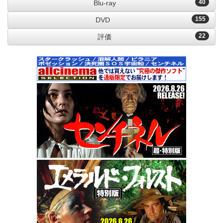
40
Blu-ray
155
DVD
22
評価