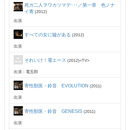
死ガ二人ヲワカツマデ･･･／第一章 色ノナ
イ青
2012
出演
すべての女に嘘がある
2012
出演
それいけ！電エース
2012
TV
出演：電五郎
寄性獣医・鈴音 EVOLUTION
2011
出演
寄性獣医・鈴音 GENESIS
2011
出演