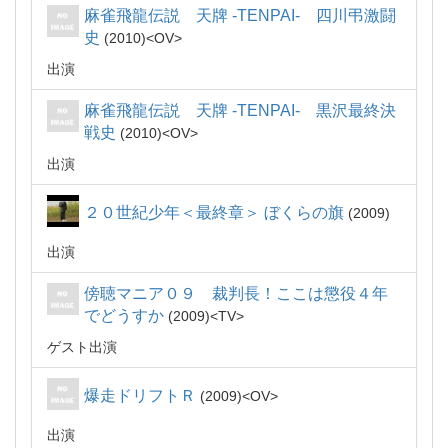
麻雀飛龍伝説 天牌 -TENPAI- 四川弔激闘
史
2010
OV
出演
麻雀飛龍伝説 天牌 -TENPAI- 黒沢最終決
戦史
2010
OV
出演
２０世紀少年＜最終章＞ ぼくらの旗
2009
出演
傍聴マニア０９ 裁判長！ここは懲役４年
でどうすか
2009
TV
ゲスト出演
爆走ドリフトＲ
2009
OV
出演