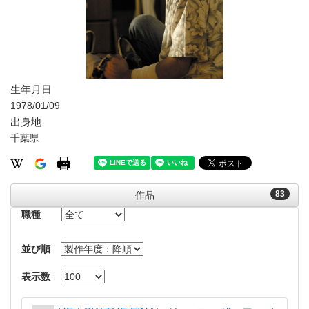
生年月日
1978/01/09
出身地
千葉県
83
作品
職種
並び順
表示数