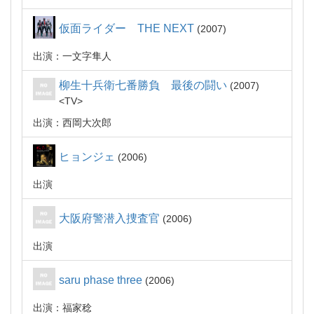
仮面ライダー THE NEXT
2007
出演：一文字隼人
柳生十兵衛七番勝負 最後の闘い
2007
TV
出演：西岡大次郎
ヒョンジェ
2006
出演
大阪府警潜入捜査官
2006
出演
saru phase three
2006
出演：福家稔