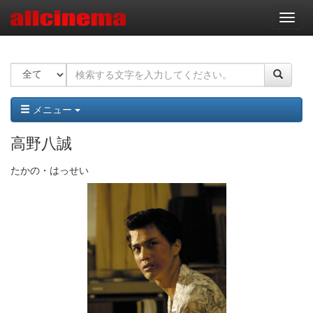
ナ
ビ
ゲ
ー
シ
ョ
ン
メニュー
高野八誠
たかの・はっせい