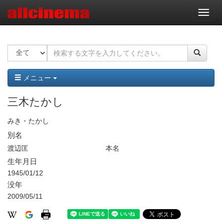
ナ
ビ
ゲ
ー
シ
ョ
ン
メニュー
三木たかし
みき・たかし
別名
渡辺匡
本名
生年月日
1945/01/12
没年
2009/05/11