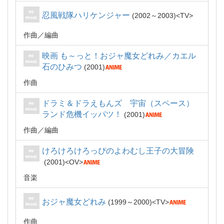
忍風戦隊ハリケンジャー
2002～2003
TV
作曲
編曲
映画 も～っと！おジャ魔女どれみ／カエル
石のひみつ
2001
作曲
ドラミ＆ドラえもんズ 宇宙（スペース）
ランド危機イッパツ！
2001
作曲
編曲
けろけろけろっぴのよわむし王子の大冒険
2001
OV
音楽
おジャ魔女どれみ
1999～2000
TV
作曲