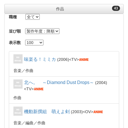
43
作品
職種
並び順
表示数
味楽る！ミミカ
2006
TV
音楽
作曲
北へ。 ～Diamond Dust Drops～
2004
TV
作曲
機動新撰組 萌えよ剣
2003
OV
音楽
編曲
作曲