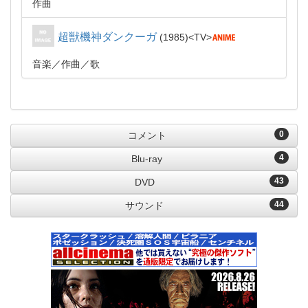
作曲
超獣機神ダンクーガ
1985
TV
音楽
作曲
歌
0
コメント
4
Blu-ray
43
DVD
44
サウンド