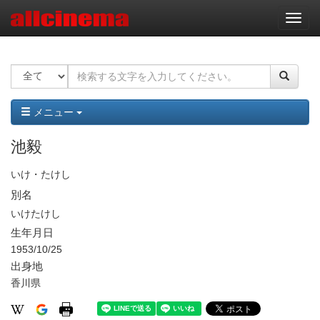
ナ
ビ
ゲ
ー
シ
ョ
ン
メニュー
池毅
いけ・たけし
別名
いけたけし
生年月日
1953/10/25
出身地
香川県