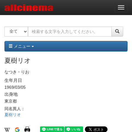
ナ
ビ
ゲ
ー
シ
ョ
ン
メニュー
夏樹リオ
なつき・りお
生年月日
1969/03/05
出身地
東京都
同名異人：
夏樹リオ