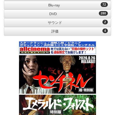
72
Blu-ray
280
DVD
2
サウンド
4
評価