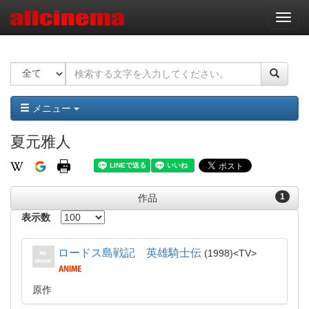
ナ
ビ
ゲ
ー
シ
ョ
ン
メニュー
夏元雅人
1
作品
表示数
ロードス島戦記 英雄騎士伝
1998
TV
原作