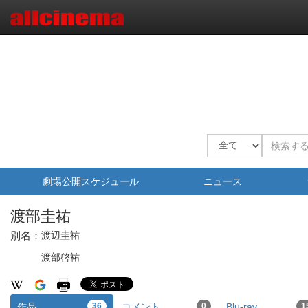
劇場公開スケジュール
ニュース
渡部圭祐
別名：
渡辺圭祐
渡部啓祐
作品
36
コメント
0
Blu-ray
1