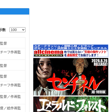
示数
監督
チーフ作画監
監督
監督
チーフ作画監
監督
作画監
督
総作画監