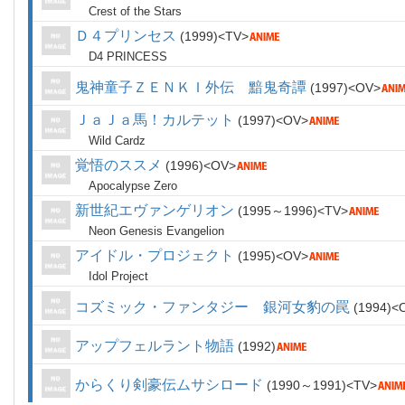
Crest of the Stars
Ｄ４プリンセス
1999
TV
D4 PRINCESS
鬼神童子ＺＥＮＫＩ外伝 黯鬼奇譚
1997
OV
ＪａＪａ馬！カルテット
1997
OV
Wild Cardz
覚悟のススメ
1996
OV
Apocalypse Zero
新世紀エヴァンゲリオン
1995～1996
TV
Neon Genesis Evangelion
アイドル・プロジェクト
1995
OV
Idol Project
コズミック・ファンタジー 銀河女豹の罠
1994
アップフェルラント物語
1992
からくり剣豪伝ムサシロード
1990～1991
TV