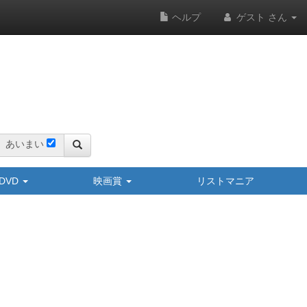
ヘルプ
ゲスト さん
あいまい
y/DVD
映画賞
リストマニア