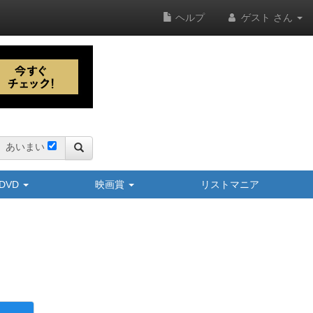
ヘルプ
ゲスト さん
あいまい
y/DVD
映画賞
リストマニア