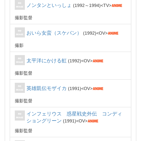
ノンタンといっしょ
1992～1994
TV
撮影監督
おいら女蛮（スケバン）
1992
OV
撮影
太平洋にかける虹
1992
OV
撮影監督
英雄凱伝モザイカ
1991
OV
撮影監督
インフェリウス 惑星戦史外伝 コンディ
ショングリーン
1991
OV
撮影監督