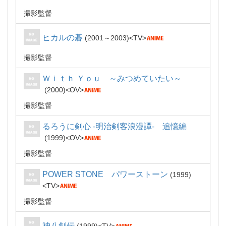
撮影監督
ヒカルの碁
2001～2003
TV
撮影監督
Ｗｉｔｈ Ｙｏｕ ～みつめていたい～
2000
OV
撮影監督
るろうに剣心 -明治剣客浪漫譚- 追憶編
1999
OV
撮影監督
POWER STONE パワーストーン
1999
TV
撮影監督
神八剣伝