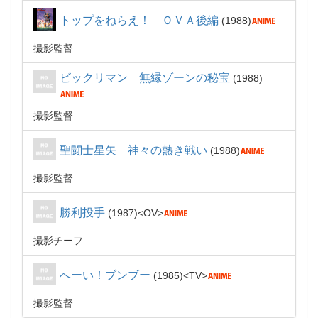
トップをねらえ！ ＯＶＡ後編
1988
撮影監督
ビックリマン 無縁ゾーンの秘宝
1988
撮影監督
聖闘士星矢 神々の熱き戦い
1988
撮影監督
勝利投手
1987
OV
撮影チーフ
へーい！ブンブー
1985
TV
撮影監督