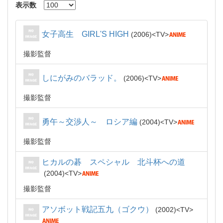
表示数
女子高生 GIRL'S HIGH
2006
TV
撮影監督
しにがみのバラッド。
2006
TV
撮影監督
勇午～交渉人～ ロシア編
2004
TV
撮影監督
ヒカルの碁 スペシャル 北斗杯への道
2004
TV
撮影監督
アソボット戦記五九（ゴクウ）
2002
TV