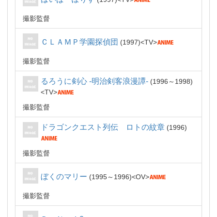
撮影監督
ＣＬＡＭＰ学園探偵団
1997
TV
撮影監督
るろうに剣心 -明治剣客浪漫譚-
1996～1998
TV
撮影監督
ドラゴンクエスト列伝 ロトの紋章
1996
撮影監督
ぼくのマリー
1995～1996
OV
撮影監督