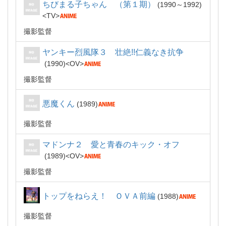
ちびまる子ちゃん （第１期）
1990～1992
TV
撮影監督
ヤンキー烈風隊３ 壮絶!!仁義なき抗争
1990
OV
撮影監督
悪魔くん
1989
撮影監督
マドンナ２ 愛と青春のキック・オフ
1989
OV
撮影監督
トップをねらえ！ ＯＶＡ前編
1988
撮影監督