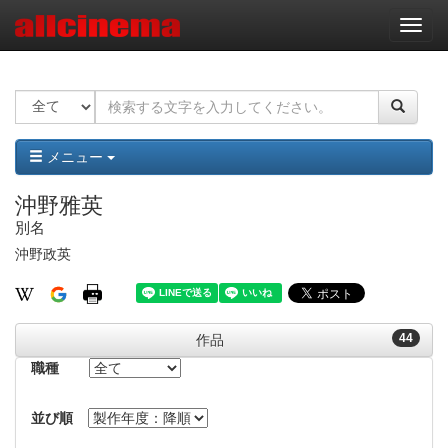
ナ
ビ
ゲ
ー
シ
ョ
ン
メニュー
沖野雅英
別名
沖野政英
44
作品
職種
並び順