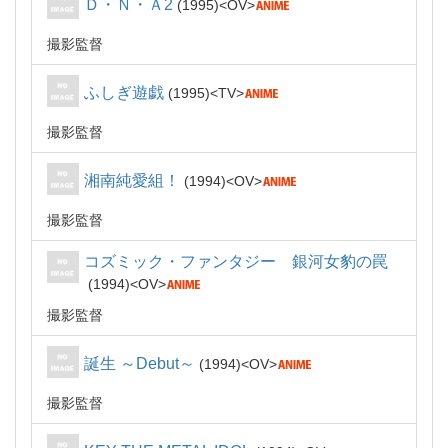
Ｄ・Ｎ・Ａ2
1995
OV
撮影監督
ふしぎ遊戯
1995
TV
撮影監督
湘南純愛組！
1994
OV
撮影監督
コズミック・ファンタジー 銀河女豹の罠
1994
OV
撮影監督
誕生 ～Debut～
1994
OV
撮影監督