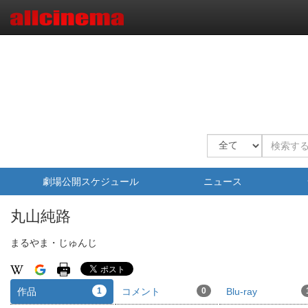
劇場公開スケジュール
ニュース
丸山純路
まるやま・じゅんじ
作品
1
コメント
0
Blu-ray