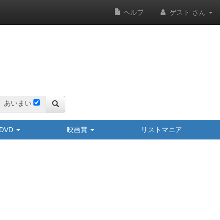
ヘルプ
ゲスト さん
あいまい
y/DVD
映画賞
リストマニア