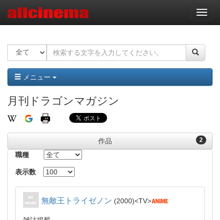
ナ
ビ
ゲ
ー
シ
ョ
ン
メニュー
月刊ドラゴンマガジン
2
作品
職種
表示数
無敵王トライゼノン
2000
TV