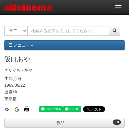
ナ
ビ
ゲ
ー
シ
ョ
ン
メニュー
阪口あや
さかぐち・あや
生年月日
1959/05/22
出身地
東京都
10
作品