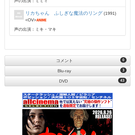
声の出演：ミミィ
リカちゃん ふしぎな魔法のリング
1991
OV
声の出演：ミキ・マキ
0
コメント
3
Blu-ray
43
DVD