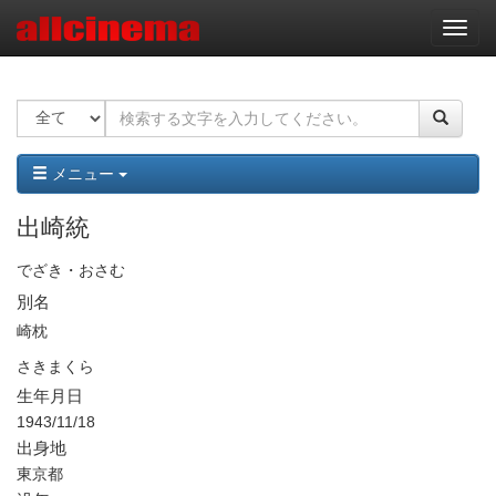
ナ
ビ
ゲ
ー
シ
ョ
ン
メニュー
出崎統
でざき・おさむ
別名
崎枕
さきまくら
生年月日
1943/11/18
出身地
東京都