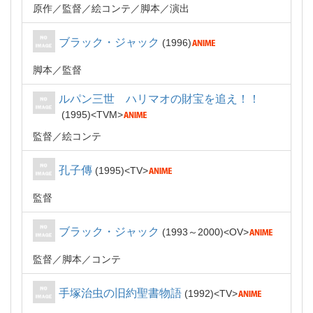
原作
監督
絵コンテ
脚本
演出
ブラック・ジャック
1996
脚本
監督
ルパン三世 ハリマオの財宝を追え！！
1995
TVM
監督
絵コンテ
孔子傳
1995
TV
監督
ブラック・ジャック
1993～2000
OV
監督
脚本
コンテ
手塚治虫の旧約聖書物語
1992
TV