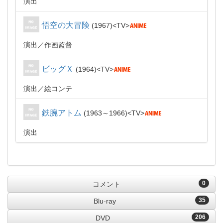
演出
悟空の大冒険
1967
TV
演出
作画監督
ビッグＸ
1964
TV
演出
絵コンテ
鉄腕アトム
1963～1966
TV
演出
0
コメント
35
Blu-ray
206
DVD