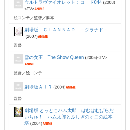
ウルトラヴァイオレット：コード044
2008
TV
絵コンテ
監督
脚本
劇場版 ＣＬＡＮＮＡＤ －クラナド－
2007
監督
雪の女王 The Show Queen
2005
TV
監督
絵コンテ
劇場版ＡＩＲ
2004
監督
劇場版 とっとこハム太郎 はむはむぱらだ
いちゅ！ ハム太郎とふしぎのオニの絵本
塔
2004