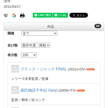
没年
2011/04/17
69
作品
職種
並び順
表示数
ブラック・ジャック FINAL
2011
OV
シリーズ名誉監督
監修
源氏物語千年紀 Genji
2009
TV
監督
脚本
絵コンテ