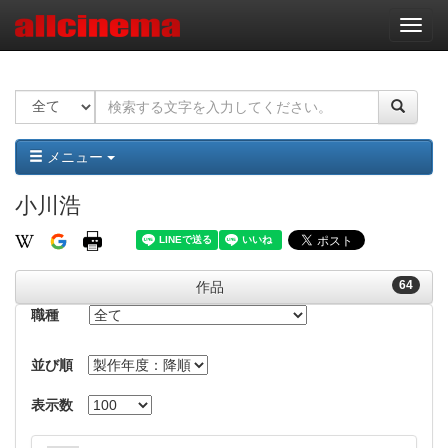
ナ
ビ
ゲ
ー
シ
ョ
ン
メニュー
小川浩
64
作品
職種
並び順
表示数