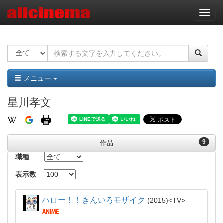
ナ
ビ
ゲ
ー
シ
ョ
ン
メニュー
星川孝文
9
作品
職種
表示数
ハロー！！きんいろモザイク
2015
TV